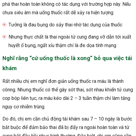
phá thai hoàn toàn không có tác dụng với trường hợp này. Nếu
chưa siêu âm mà uống thuốc rất dễ xảy ra hiện tượng:
Tưởng là đau bụng do sảy thai nhờ tác dụng của thuốc
Nhưng thực chất là thai ngoài tử cung đang vỡ dẫn tới xuất
huyết ổ bụng, ngất xỉu thậm chí là đe dọa tính mạng
Nghĩ rằng “cứ uống thuốc là xong” bỏ qua việc tái
khám
Rất nhiều chị em nghĩ đơn giản uống thuốc ra máu là thành
cônng. Nhưng thuốc có thể gây sót thai, sót nhau khiến tử cung
cop bóp liên tục, ra máu kéo dài 2 – 3 tuần thậm chí làm tăng
nguy cơ nhiễm trùng.
Do đó, chị em cần chủ động tái khám sau 7 – 10 ngày là bước
bắt buộc để đảm bảo thai đã bị đẩy ra ngoài hoàn toàn và tử
cung bắt đầu hồi phục bình thường. Đặc biệt, chị em cũng cần