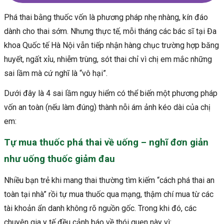
Phá thai bằng thuốc vốn là phương pháp nhẹ nhàng, kín đáo
dành cho thai sớm. Nhưng thực tế, mỗi tháng các bác sĩ tại Đa
khoa Quốc tế Hà Nội vẫn tiếp nhận hàng chục trường hợp băng
huyết, ngất xỉu, nhiễm trùng, sót thai chỉ vì chị em mắc những
sai lầm mà cứ nghĩ là “vô hại”.
Dưới đây là 4 sai lầm nguy hiểm có thể biến một phương pháp
vốn an toàn (nếu làm đúng) thành nỗi ám ảnh kéo dài của chị
em:
Tự mua thuốc phá thai về uống – nghĩ đơn giản
như uống thuốc giảm đau
Nhiều bạn trẻ khi mang thai thường tìm kiếm “cách phá thai an
toàn tại nhà” rồi tự mua thuốc qua mạng, thậm chí mua từ các
tài khoản ẩn danh không rõ nguồn gốc. Trong khi đó, các
chuyên gia y tế đều cảnh báo về thói quen này vì: