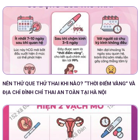
NÊN THỬ QUE THỬ THAI KHI NÀO? “THỜI ĐIỂM VÀNG” VÀ
ĐỊA CHỈ ĐÌNH CHỈ THAI AN TOÀN TẠI HÀ NỘI