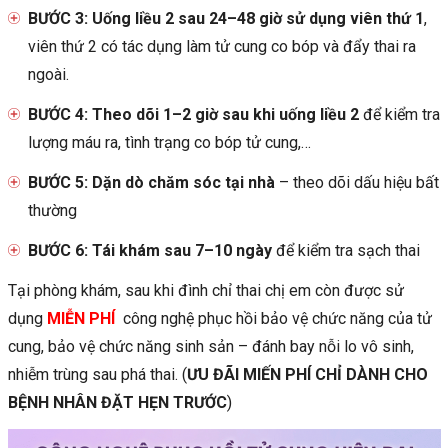
BƯỚC 3: Uống liều 2 sau 24–48 giờ sử dụng viên thứ 1
,
viên thứ 2 có tác dụng làm tử cung co bóp và đẩy thai ra
ngoài.
BƯỚC 4: Theo dõi 1–2 giờ sau khi uống liều 2
để kiểm tra
lượng máu ra, tình trạng co bóp tử cung,…
BƯỚC 5: Dặn dò chăm sóc tại nhà
– theo dõi dấu hiệu bất
thường
BƯỚC 6: Tái khám sau 7–10 ngày
để kiểm tra sạch thai
Tại phòng khám, sau khi đình chỉ thai chị em còn được sử
dụng
MIỄN PHÍ
công nghệ phục hồi bảo vệ chức năng của tử
cung, bảo vệ chức năng sinh sản – đánh bay nỗi lo vô sinh,
nhiễm trùng sau phá thai. (
ƯU ĐÃI MIẾN PHÍ CHỈ DÀNH CHO
BỆNH NHÂN ĐẶT HẸN TRƯỚC
)