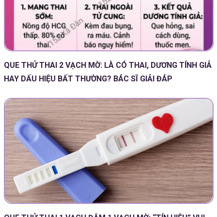
QUE THỬ THAI 2 VẠCH MỜ: LÀ CÓ THAI, DƯƠNG TÍNH GIẢ
HAY DẤU HIỆU BẤT THƯỜNG? BÁC SĨ GIẢI ĐÁP