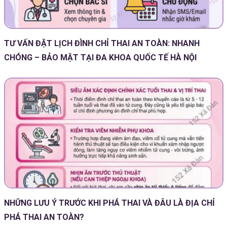
TƯ VẤN ĐẶT LỊCH ĐÌNH CHỈ THAI AN TOÀN: NHANH
CHÓNG – BẢO MẬT TẠI ĐA KHOA QUỐC TẾ HÀ NỘI
NHỮNG LƯU Ý TRƯỚC KHI PHÁ THAI VÀ ĐÂU LÀ ĐỊA CHỈ
PHÁ THAI AN TOÀN?