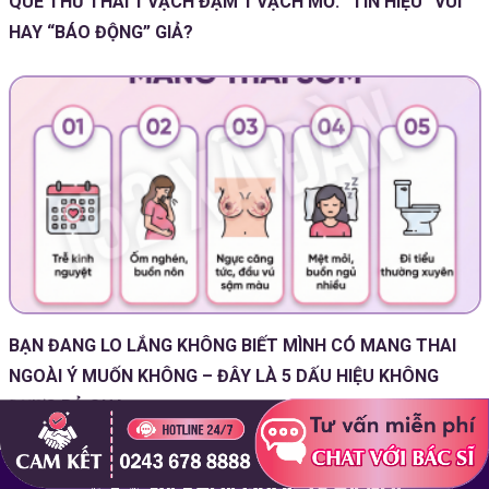
QUE THỬ THAI 1 VẠCH ĐẬM 1 VẠCH MỜ: “TÍN HIỆU” VUI
HAY “BÁO ĐỘNG” GIẢ?
BẠN ĐANG LO LẮNG KHÔNG BIẾT MÌNH CÓ MANG THAI
NGOÀI Ý MUỐN KHÔNG – ĐÂY LÀ 5 DẤU HIỆU KHÔNG
ĐƯỢC BỎ QUA