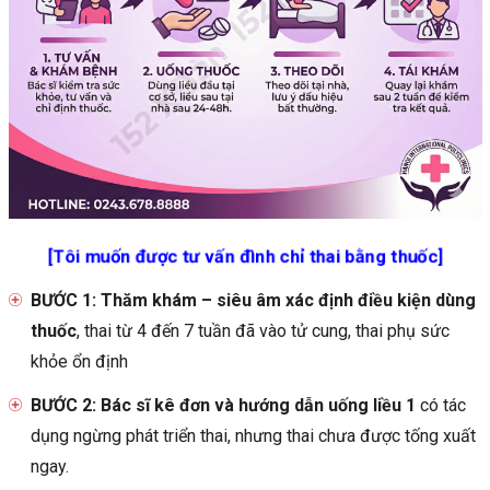
Đã khám thai
Đã thử que, chậm kinh
(Nhớ để ý điện thoại, bác sĩ sẽ liên hệ tư vấn ch
bạn sớm nhất có thể.)
[Tôi muốn được tư vấn đình chỉ thai bằng thuốc]
BƯỚC 1: Thăm khám – siêu âm xác định điều kiện dùng
thuốc
, thai từ 4 đến 7 tuần đã vào tử cung, thai phụ sức
khỏe ổn định
BƯỚC 2: Bác sĩ kê đơn và hướng dẫn uống liều 1
có tác
dụng ngừng phát triển thai, nhưng thai chưa được tống xuất
ngay.